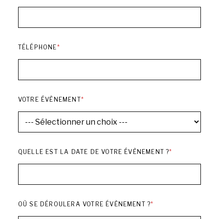
D
TÉLÉPHONE
*
A
T
E
V
O
T
VOTRE ÉVÈNEMENT
*
R
E
É
V
È
N
QUELLE EST LA DATE DE VOTRE ÉVÈNEMENT ?
*
E
M
E
N
T
OÙ SE DÉROULERA VOTRE ÉVÈNEMENT ?
*